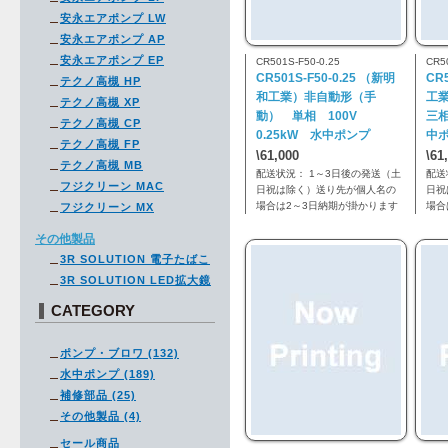
安永エアポンプ LW
安永エアポンプ AP
安永エアポンプ EP
CR501S-F50-0.25
CR50
CR501S-F50-0.25 （新明
CR
テクノ高槻 HP
和工業）非自動形（手
工
テクノ高槻 XP
動） 単相 100V
三相
テクノ高槻 CP
0.25kW 水中ポンプ
中
テクノ高槻 FP
\61,000
\61
テクノ高槻 MB
配送状況： 1～3日後の発送（土
配送
フジクリーン MAC
日祝は除く）送り先が個人名の
日祝
場合は2～3日納期が掛かります
場合
フジクリーン MX
その他製品
3R SOLUTION 電子たばこ
3R SOLUTION LED拡大鏡
CATEGORY
ポンプ・ブロワ (132)
水中ポンプ (189)
補修部品 (25)
その他製品 (4)
セール商品