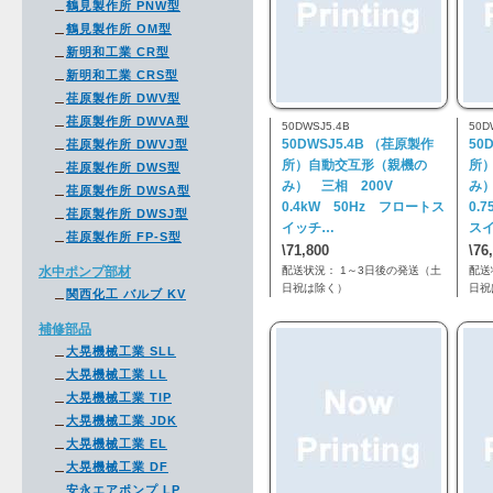
鶴見製作所 PNW型
鶴見製作所 OM型
新明和工業 CR型
新明和工業 CRS型
荏原製作所 DWV型
荏原製作所 DWVA型
50DWSJ5.4B
50D
50DWSJ5.4B （荏原製作
50
荏原製作所 DWVJ型
所）自動交互形（親機の
所
荏原製作所 DWS型
み） 三相 200V
み
荏原製作所 DWSA型
0.4kW 50Hz フロートス
0.
荏原製作所 DWSJ型
イッチ…
ス
荏原製作所 FP-S型
\71,800
\76
水中ポンプ部材
配送状況： 1～3日後の発送（土
配送
日祝は除く）
日祝
関西化工 バルブ KV
補修部品
大晃機械工業 SLL
大晃機械工業 LL
大晃機械工業 TIP
大晃機械工業 JDK
大晃機械工業 EL
大晃機械工業 DF
安永エアポンプ LP