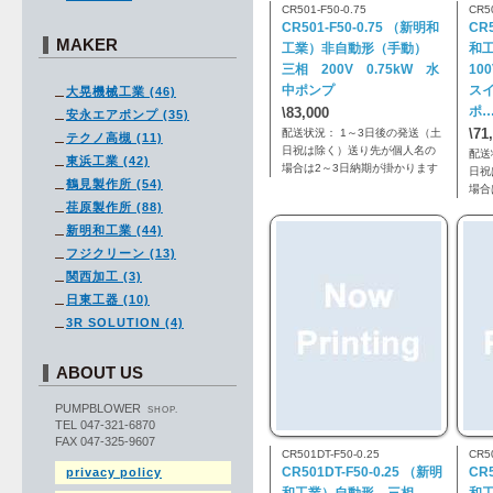
CR501-F50-0.75
CR5
CR501-F50-0.75 （新明和
CR
MAKER
工業）非自動形（手動）
和
三相 200V 0.75kW 水
10
中ポンプ
ス
大晃機械工業 (46)
ポ
\83,000
安永エアポンプ (35)
\71
配送状況： 1～3日後の発送（土
テクノ高槻 (11)
日祝は除く）送り先が個人名の
配送
東浜工業 (42)
場合は2～3日納期が掛かります
日祝
鶴見製作所 (54)
場合
荏原製作所 (88)
新明和工業 (44)
フジクリーン (13)
関西加工 (3)
日東工器 (10)
3R SOLUTION (4)
ABOUT US
PUMPBLOWER
SHOP.
TEL 047-321-6870
FAX 047-325-9607
CR501DT-F50-0.25
CR5
CR501DT-F50-0.25 （新明
CR
privacy policy