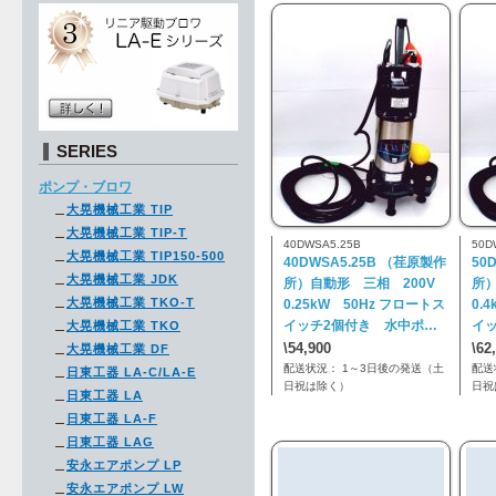
SERIES
ポンプ・ブロワ
大晃機械工業 TIP
大晃機械工業 TIP-T
40DWSA5.25B
50D
大晃機械工業 TIP150-500
40DWSA5.25B （荏原製作
50
大晃機械工業 JDK
所）自動形 三相 200V
所
大晃機械工業 TKO-T
0.25kW 50Hz フロートス
0.
イッチ2個付き 水中ポ…
イ
大晃機械工業 TKO
\54,900
\62
大晃機械工業 DF
配送状況： 1～3日後の発送（土
配送
日東工器 LA-C/LA-E
日祝は除く）
日祝
日東工器 LA
日東工器 LA-F
日東工器 LAG
安永エアポンプ LP
安永エアポンプ LW