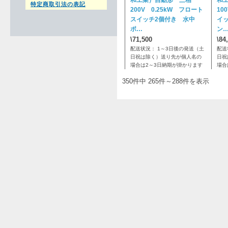
和工業）自動形 三相
和
特定商取引法の表記
200V 0.25kW フロート
10
スイッチ2個付き 水中
イ
ポ…
ン
\71,500
\84
配送状況： 1～3日後の発送（土
配送
日祝は除く）送り先が個人名の
日祝
場合は2～3日納期が掛かります
場合
350件中 265件～288件を表示