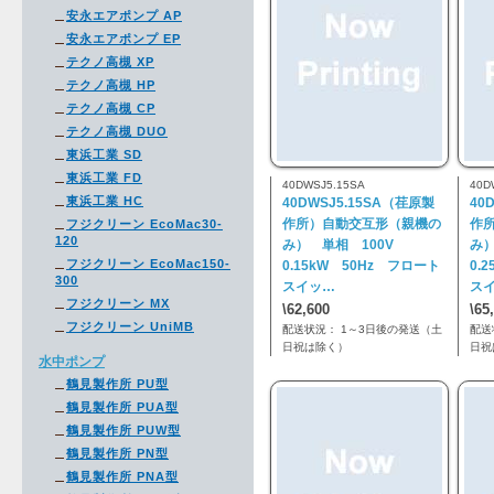
安永エアポンプ AP
安永エアポンプ EP
テクノ高槻 XP
テクノ高槻 HP
テクノ高槻 CP
テクノ高槻 DUO
東浜工業 SD
東浜工業 FD
40DWSJ5.15SA
40D
東浜工業 HC
40DWSJ5.15SA（荏原製
40
作所）自動交互形（親機の
作
フジクリーン EcoMac30-
120
み） 単相 100V
み
フジクリーン EcoMac150-
0.15kW 50Hz フロート
0.
300
スイッ…
ス
フジクリーン MX
\62,600
\65
フジクリーン UniMB
配送状況： 1～3日後の発送（土
配送
日祝は除く）
日祝
水中ポンプ
鶴見製作所 PU型
鶴見製作所 PUA型
鶴見製作所 PUW型
鶴見製作所 PN型
鶴見製作所 PNA型