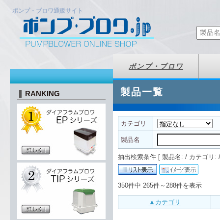
ポンプ・ブロワ通販サイト
ポンプ・ブロワ
製品一覧
RANKING
カテゴリ
製品名
抽出検索条件 [ 製品名: / カテゴリ: /
350件中 265件～288件を表示
▲カテゴリ