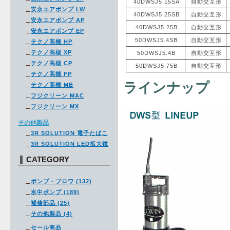
40DWSJ5.15SA
自動交互形
安永エアポンプ LW
40DWSJ5.25SB
自動交互形
安永エアポンプ AP
40DWSJ5.25B
自動交互形
安永エアポンプ EP
50DWSJ5.4SB
自動交互形
テクノ高槻 HP
テクノ高槻 XP
50DWSJ5.4B
自動交互形
テクノ高槻 CP
50DWSJ5.75B
自動交互形
テクノ高槻 FP
ラインナップ
テクノ高槻 MB
フジクリーン MAC
フジクリーン MX
その他製品
3R SOLUTION 電子たばこ
3R SOLUTION LED拡大鏡
CATEGORY
ポンプ・ブロワ (132)
水中ポンプ (189)
補修部品 (25)
その他製品 (4)
セール商品