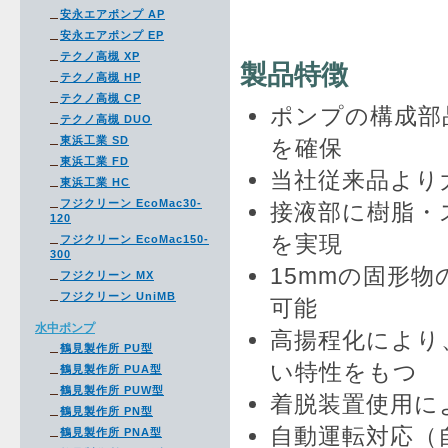
安永エアポンプ AP
安永エアポンプ EP
テクノ高槻 XP
製品特徴
テクノ高槻 HP
テクノ高槻 CP
ポンプの構成部
テクノ高槻 DUO
東浜工業 SD
を確保
東浜工業 FD
当社従来品より
東浜工業 HC
フジクリーン EcoMac30-
接液部に樹脂・
120
を実現
フジクリーン EcoMac150-
300
15mmの固形
フジクリーン MX
フジクリーン UniMB
可能
水中ポンプ
高揚程化により
鶴見製作所 PU型
い特性をもつ
鶴見製作所 PUA型
鶴見製作所 PUW型
着脱装置使用に
鶴見製作所 PN型
自動運転対応（自
鶴見製作所 PNA型