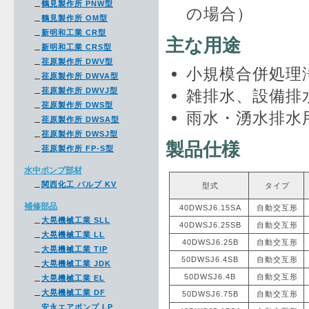
鶴見製作所 PNW型
の場合）
鶴見製作所 OM型
新明和工業 CR型
主な用途
新明和工業 CRS型
荏原製作所 DWV型
小規模合併処理
荏原製作所 DWVA型
荏原製作所 DWVJ型
雑排水、設備排
荏原製作所 DWS型
雨水・湧水排水
荏原製作所 DWSA型
荏原製作所 DWSJ型
製品仕様
荏原製作所 FP-S型
水中ポンプ部材
関西化工 バルブ KV
型式
タイプ
補修部品
40DWSJ6.15SA
自動交互形
大晃機械工業 SLL
40DWSJ6.25SB
自動交互形
大晃機械工業 LL
40DWSJ6.25B
自動交互形
大晃機械工業 TIP
50DWSJ6.4SB
自動交互形
大晃機械工業 JDK
50DWSJ6.4B
自動交互形
大晃機械工業 EL
大晃機械工業 DF
50DWSJ6.75B
自動交互形
安永エアポンプ LP