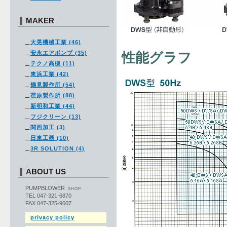
MAKER
大晃機械工業 (46)
安永エアポンプ (35)
性能グラフ
テクノ高槻 (11)
東浜工業 (42)
鶴見製作所 (54)
荏原製作所 (88)
新明和工業 (44)
フジクリーン (13)
関西加工 (3)
日東工器 (10)
3R SOLUTION (4)
ABOUT US
PUMPBLOWER
SHOP.
TEL 047-321-6870
FAX 047-325-9607
privacy policy