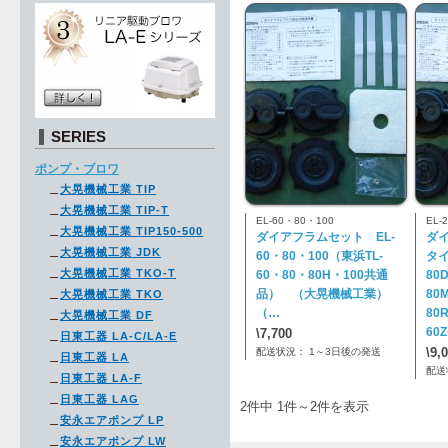
SERIES
ポンプ・ブロワ
大晃機械工業 TIP
大晃機械工業 TIP-T
EL-60・80・100
EL
大晃機械工業 TIP150-500
ダイアフラムセット EL-
ダイ
大晃機械工業 JDK
60・80・100（東浜TL-
タイ
大晃機械工業 TKO-T
60・80・80H・100共通
80
品） （大晃機械工業）
80
大晃機械工業 TKO
（…
80
大晃機械工業 DF
60
\7,700
日東工器 LA-C/LA-E
\9,
配送状況： 1～3日後の発送
日東工器 LA
配送
日東工器 LA-F
日東工器 LAG
2件中 1件～2件を表示
安永エアポンプ LP
安永エアポンプ LW