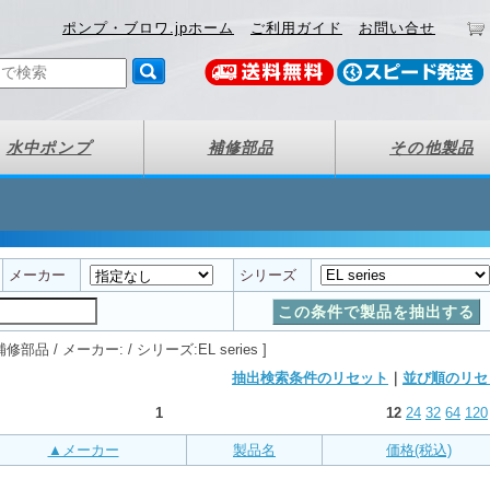
ポンプ・ブロワ.jpホーム
ご利用ガイド
お問い合せ
水中ポンプ
補修部品
その他製品
メーカー
シリーズ
部品 / メーカー: / シリーズ:EL series ]
抽出検索条件のリセット
｜
並び順のリセ
1
12
24
32
64
120
▲メーカー
製品名
価格(税込)