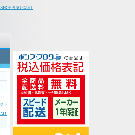
SHOPPING CART
ット
ALL