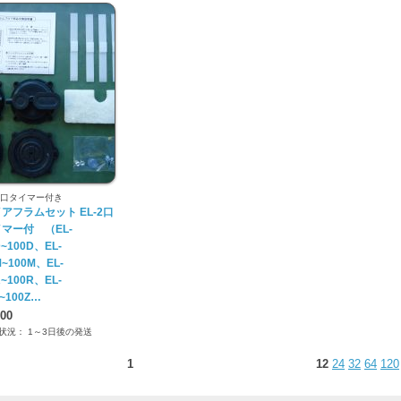
-2口タイマー付き
アフラムセット EL-2口
マー付 （EL-
D~100D、EL-
M~100M、EL-
R~100R、EL-
Z~100Z…
000
状況： 1～3日後の発送
1
12
24
32
64
120