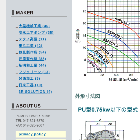
MAKER
大晃機械工業 (46)
安永エアポンプ (35)
テクノ高槻 (11)
東浜工業 (42)
鶴見製作所 (54)
荏原製作所 (88)
新明和工業 (44)
フジクリーン (13)
関西加工 (3)
日東工器 (10)
3R SOLUTION (4)
外形寸法図
ABOUT US
PUMPBLOWER
SHOP.
TEL 047-321-6870
FAX 047-325-9607
privacy policy