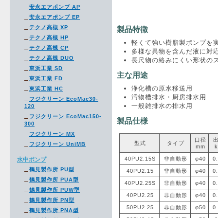
安永エアポンプ AP
安永エアポンプ EP
テクノ高槻 XP
製品特徴
テクノ高槻 HP
軽くて強い樹脂製ポンプを
テクノ高槻 CP
多様な異物を含んだ液に対
テクノ高槻 DUO
長尺物の絡みにくい形状の
東浜工業 SD
主な用途
東浜工業 FD
浄化槽の原水移送用
東浜工業 HC
汚物槽排水・厨房排水用
フジクリーン EcoMac30-
一般雑排水の排水用
120
フジクリーン EcoMac150-
製品仕様
300
フジクリーン MX
口径
型式
タイプ
フジクリーン UniMB
mm
40PU2.15S
非自動形
φ40
0
水中ポンプ
鶴見製作所 PU型
40PU2.15
非自動形
φ40
0
鶴見製作所 PUA型
40PU2.25S
非自動形
φ40
0
鶴見製作所 PUW型
40PU2.25
非自動形
φ40
0
鶴見製作所 PN型
50PU2.25
非自動形
φ50
0
鶴見製作所 PNA型