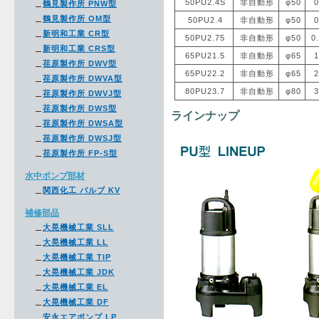
50PU2.4S
非自動形
φ50
0
鶴見製作所 PNW型
鶴見製作所 OM型
50PU2.4
非自動形
φ50
0
新明和工業 CR型
50PU2.75
非自動形
φ50
0
新明和工業 CRS型
65PU21.5
非自動形
φ65
1
荏原製作所 DWV型
65PU22.2
非自動形
φ65
2
荏原製作所 DWVA型
80PU23.7
非自動形
φ80
3
荏原製作所 DWVJ型
荏原製作所 DWS型
ラインナップ
荏原製作所 DWSA型
荏原製作所 DWSJ型
荏原製作所 FP-S型
水中ポンプ部材
関西化工 バルブ KV
補修部品
大晃機械工業 SLL
大晃機械工業 LL
大晃機械工業 TIP
大晃機械工業 JDK
大晃機械工業 EL
大晃機械工業 DF
安永エアポンプ LP