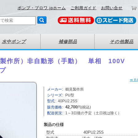
ポンプ・ブロワ.jpホーム
ご利用ガイド
お問い合せ
水中ポンプ
補修部品
その他製品
（鶴見製作所）非自動形（手動） 単相 100V
ンプ
≪B
メーカー:
鶴見製作所
シリーズ:
PU型
型式:
40PU2.25S
販売価格:
42,700
円(税込)
配送状況:
1～3日後の予定（土日祝は除く）
製品の仕様
型式
40PU2.25S