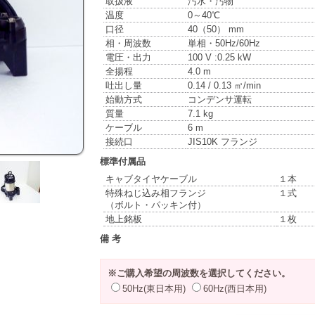
取扱液
汚水・汚物
温度
0～40℃
口径
40（50） mm
相・周波数
単相・50Hz/60Hz
電圧・出力
100 V :0.25 kW
全揚程
4.0 m
吐出し量
0.14 / 0.13 ㎥/min
始動方式
コンデンサ運転
質量
7.1 kg
ケーブル
6 m
接続口
JIS10K フランジ
標準付属品
キャブタイヤケーブル
１本
特殊ねじ込み相フランジ
１式
（ボルト・パッキン付）
地上銘板
１枚
備 考
※ご購入希望の周波数を選択してください。
50Hz(東日本用)
60Hz(西日本用)