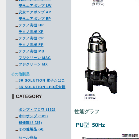
安永エアポンプ LW
安永エアポンプ AP
安永エアポンプ EP
テクノ高槻 HP
テクノ高槻 XP
テクノ高槻 CP
テクノ高槻 FP
テクノ高槻 MB
フジクリーン MAC
フジクリーン MX
その他製品
3R SOLUTION 電子たばこ
3R SOLUTION LED拡大鏡
CATEGORY
ポンプ・ブロワ (132)
性能グラフ
水中ポンプ (189)
補修部品 (25)
その他製品 (4)
セール商品