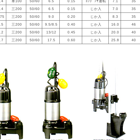
.4
単100
50/60
6.5
0.15
ｺﾝﾃﾞﾝｻ運転
7.1
35
.4
三200
50/60
6.5
0.15
じか入
7.0
35
.75
三200
50/60
9.0
0.20
じか入
8.3
35
.5
三200
50/60
9.5/8.5
0.40
じか入
16.0
46
.2
三200
50/60
13/12
0.45
じか入
20.0
40
.7
三200
50/60
17.5
0.60
じか入
25.8
40