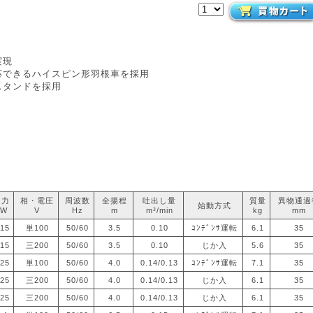
実現
応できるハイスピン形羽根車を採用
スタンドを採用
出力
相・電圧
周波数
全揚程
吐出し量
質量
異物通過
始動方式
kW
V
Hz
m
m³/min
kg
mm
.15
単100
50/60
3.5
0.10
ｺﾝﾃﾞﾝｻ運転
6.1
35
.15
三200
50/60
3.5
0.10
じか入
5.6
35
.25
単100
50/60
4.0
0.14/0.13
ｺﾝﾃﾞﾝｻ運転
7.1
35
.25
三200
50/60
4.0
0.14/0.13
じか入
6.1
35
.25
三200
50/60
4.0
0.14/0.13
じか入
6.1
35