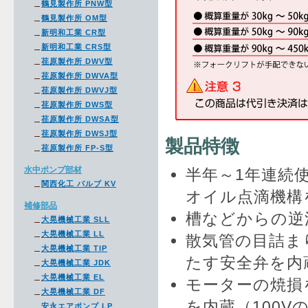
鶴見製作所 PNW型
鶴見製作所 OM型
新明和工業 CR型
新明和工業 CRS型
荏原製作所 DWV型
荏原製作所 DWVA型
荏原製作所 DWVJ型
荏原製作所 DWS型
荏原製作所 DWSA型
荏原製作所 DWSJ型
製品特徴
荏原製作所 FP-S型
水中ポンプ部材
半年～1年連続
関西化工 バルブ KV
オイル点滴機構
補修部品
槽などからの逆
大晃機械工業 SLL
大晃機械工業 LL
散気管の目詰ま
大晃機械工業 TIP
たす安全弁を内
大晃機械工業 JDK
大晃機械工業 EL
モーターの焼損
大晃機械工業 DF
を内蔵（100V
安永エアポンプ LP