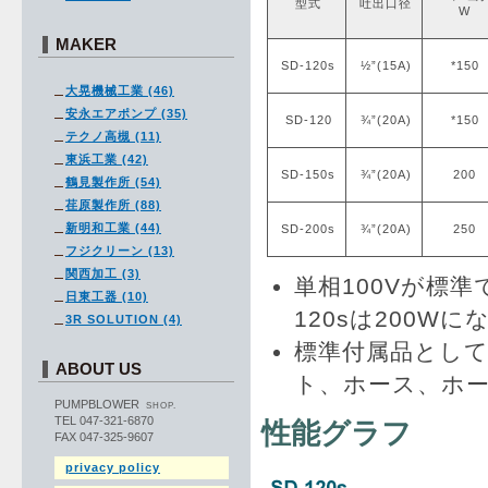
型式
吐出口径
W
MAKER
SD-120s
½”(15A)
*150
大晃機械工業 (46)
安永エアポンプ (35)
SD-120
¾”(20A)
*150
テクノ高槻 (11)
東浜工業 (42)
SD-150s
¾”(20A)
200
鶴見製作所 (54)
荏原製作所 (88)
新明和工業 (44)
SD-200s
¾”(20A)
250
フジクリーン (13)
関西加工 (3)
単相100Vが標準
日東工器 (10)
120sは200W
3R SOLUTION (4)
標準付属品とし
ABOUT US
ト、ホース、ホ
PUMPBLOWER
SHOP.
TEL 047-321-6870
性能グラフ
FAX 047-325-9607
privacy policy