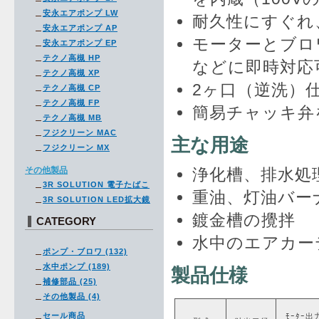
安永エアポンプ LW
耐久性にすぐれ
安永エアポンプ AP
モーターとブロ
安永エアポンプ EP
テクノ高槻 HP
などに即時対応
テクノ高槻 XP
2ヶ口（逆洗）
テクノ高槻 CP
テクノ高槻 FP
簡易チャッキ弁
テクノ高槻 MB
フジクリーン MAC
主な用途
フジクリーン MX
その他製品
浄化槽、排水処
3R SOLUTION 電子たばこ
重油、灯油バー
3R SOLUTION LED拡大鏡
鍍金槽の攪拌
CATEGORY
水中のエアカー
ポンプ・ブロワ (132)
水中ポンプ (189)
製品仕様
補修部品 (25)
その他製品 (4)
セール商品
ﾓｰﾀｰ出