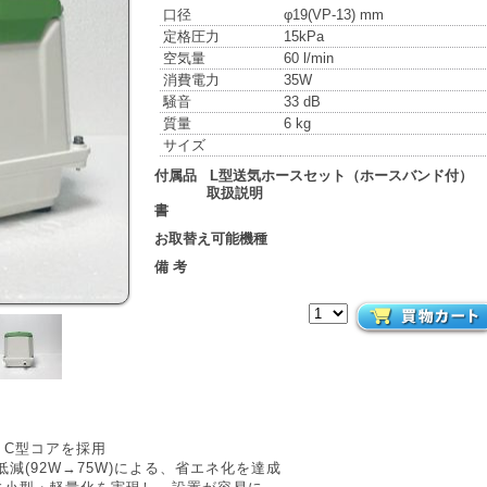
口径
φ19(VP-13) mm
定格圧力
15kPa
空気量
60 l/min
消費電力
35W
騒音
33 dB
質量
6 kg
サイズ
付属品 L型送気ホースセット（ホースバンド付
取扱説明
書
お取替え可能機種
備 考
トC型コアを採用
低減(92W→75W)による、省エネ化を達成