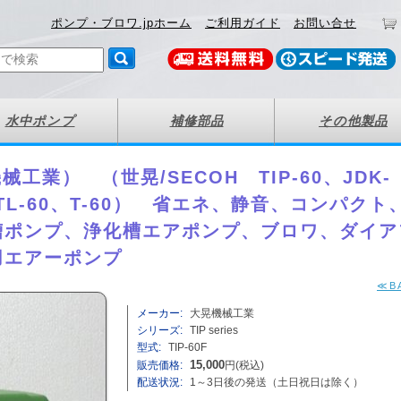
ポンプ・ブロワ.jpホーム
ご利用ガイド
お問い合せ
水中ポンプ
補修部品
その他製品
機械工業） （世晃/SECOH TIP-60、JDK-
東浜TL-60、T-60） 省エネ、静音、コンパクト
槽ポンプ、浄化槽エアポンプ、ブロワ、ダイア
用エアーポンプ
≪B
メーカー:
大晃機械工業
シリーズ:
TIP series
型式:
TIP-60F
販売価格:
15,000
円(税込)
配送状況:
1～3日後の発送（土日祝日は除く）