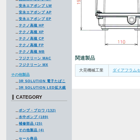
安永エアポンプ LW
安永エアポンプ AP
安永エアポンプ EP
テクノ高槻 HP
テクノ高槻 XP
テクノ高槻 CP
テクノ高槻 FP
テクノ高槻 MB
関連製品
フジクリーン MAC
フジクリーン MX
大晃機械工業
ダイアフラムセッ
その他製品
3R SOLUTION 電子たばこ
3R SOLUTION LED拡大鏡
CATEGORY
ポンプ・ブロワ (132)
水中ポンプ (189)
補修部品 (25)
その他製品 (4)
セール商品