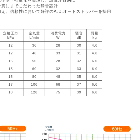
に小型・軽量化を実現し、設置が容易に
音質にまでこだわった静音設計
え、信頼性において好評のA.D.オートストッパーを採用
定格圧力
空気量
消費電力
騒音
質量
kPa
L/min
W
dB
kg
12
30
28
30
4.0
12
40
33
31
4.0
15
50
28
32
6.0
15
60
32
33
6.0
15
80
48
35
6.0
17
100
68
37
6.0
18
120
75
39
6.0