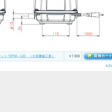
ト TIP50～120 （大晃機械工業）
￥7,800
≪B