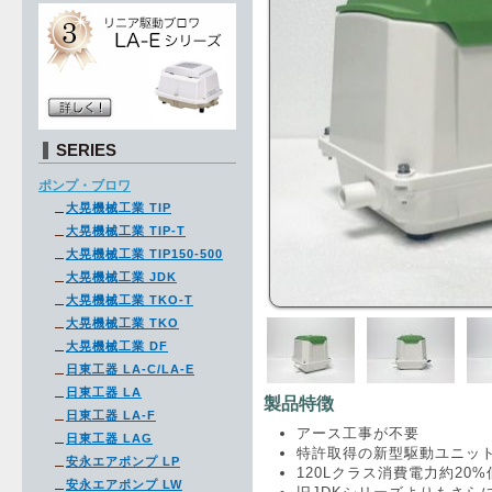
SERIES
ポンプ・ブロワ
大晃機械工業 TIP
大晃機械工業 TIP-T
大晃機械工業 TIP150-500
大晃機械工業 JDK
大晃機械工業 TKO-T
大晃機械工業 TKO
大晃機械工業 DF
日東工器 LA-C/LA-E
日東工器 LA
製品特徴
日東工器 LA-F
アース工事が不要
日東工器 LAG
特許取得の新型駆動ユニッ
安永エアポンプ LP
120Lクラス消費電力約20%
安永エアポンプ LW