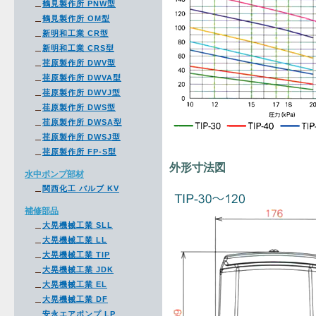
鶴見製作所 PNW型
鶴見製作所 OM型
新明和工業 CR型
新明和工業 CRS型
荏原製作所 DWV型
荏原製作所 DWVA型
荏原製作所 DWVJ型
荏原製作所 DWS型
荏原製作所 DWSA型
荏原製作所 DWSJ型
荏原製作所 FP-S型
外形寸法図
水中ポンプ部材
関西化工 バルブ KV
補修部品
大晃機械工業 SLL
大晃機械工業 LL
大晃機械工業 TIP
大晃機械工業 JDK
大晃機械工業 EL
大晃機械工業 DF
安永エアポンプ LP