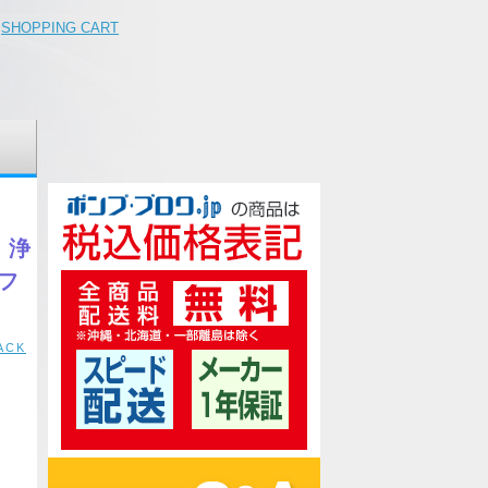
SHOPPING CART
、浄
フ
ACK