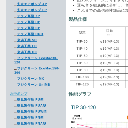
旧JDKシリーズよりもさら
安永エアポンプ AP
運転音を徹底的に分析し、
安永エアポンプ EP
これまでの高信頼性部品に加
テクノ高槻 XP
製品仕様
テクノ高槻 HP
テクノ高槻 CP
口径
型式
テクノ高槻 DUO
mm
東浜工業 SD
TIP-30
φ19(VP-13)
東浜工業 FD
TIP-40
φ19(VP-13)
東浜工業 HC
TIP-50
φ19(VP-13)
フジクリーン EcoMac30-
120
TIP-60
φ19(VP-13)
フジクリーン EcoMac150-
TIP-80
φ19(VP-13)
300
TIP-100
φ19(VP-13)
フジクリーン MX
TIP-120
φ19(VP-13)
フジクリーン UniMB
水中ポンプ
性能グラフ
鶴見製作所 PU型
鶴見製作所 PUA型
鶴見製作所 PUW型
鶴見製作所 PN型
鶴見製作所 PNA型