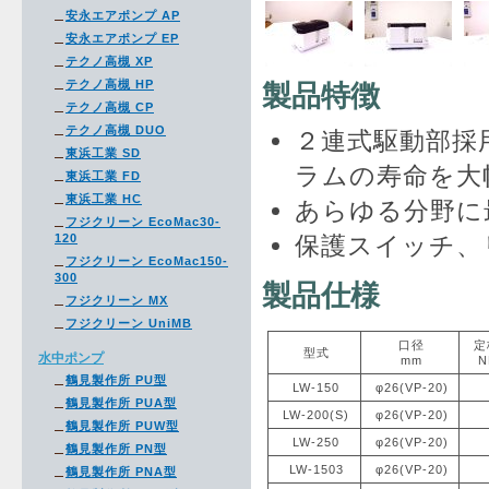
安永エアポンプ AP
安永エアポンプ EP
テクノ高槻 XP
テクノ高槻 HP
製品特徴
テクノ高槻 CP
テクノ高槻 DUO
２連式駆動部採
東浜工業 SD
ラムの寿命を大
東浜工業 FD
東浜工業 HC
あらゆる分野に
フジクリーン EcoMac30-
120
保護スイッチ、
フジクリーン EcoMac150-
300
製品仕様
フジクリーン MX
フジクリーン UniMB
口径
定
型式
水中ポンプ
mm
N
鶴見製作所 PU型
LW-150
φ26(VP-20)
鶴見製作所 PUA型
LW-200(S)
φ26(VP-20)
鶴見製作所 PUW型
LW-250
φ26(VP-20)
鶴見製作所 PN型
LW-1503
φ26(VP-20)
鶴見製作所 PNA型