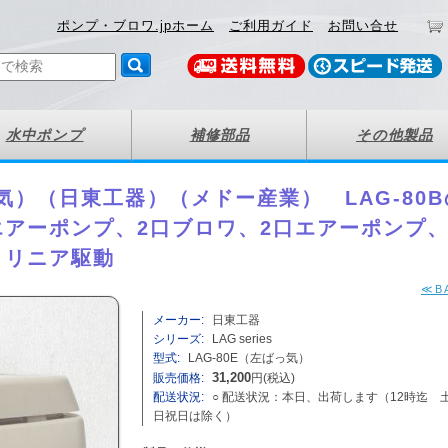
ポンプ・ブロワ.jpホーム
ご利用ガイド
お問い合せ
水中ポンプ
補修部品
その他製品
っ気）（日東工器）（メドー産業） LAG-80B
アーポンプ、2口ブロワ、2口エアーポンプ
、リニア駆動
≪B
メーカー:
日東工器
シリーズ:
LAG series
型式:
LAG-80E（左ばっ気）
販売価格:
31,200
円(税込)
配送状況:
○ 配送状況：本日、出荷します（12時迄 
日祝日は除く）