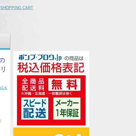
SHOPPING CART
の
、リ
ACK
土