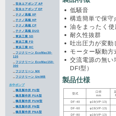
安永エアポンプ AP
低騒音
安永エアポンプ EP
テクノ高槻 XP
構造簡単で保守
テクノ高槻 HP
油をまったく使
テクノ高槻 CP
テクノ高槻 DUO
耐久性抜群
東浜工業 SD
吐出圧力が変動
東浜工業 FD
東浜工業 HC
モーター駆動方
フジクリーン EcoMac30-
120
交流電源の無い
フジクリーン EcoMac150-
300
DFI型）
フジクリーン MX
フジクリーン UniMB
製品仕様
水中ポンプ
鶴見製作所 PU型
口径
型式
mm
鶴見製作所 PUA型
鶴見製作所 PUW型
DF-40
φ19(VP-13)
鶴見製作所 PN型
DF-60
φ19(VP-13)
鶴見製作所 PNA型
DF-80
φ19(VP-13)