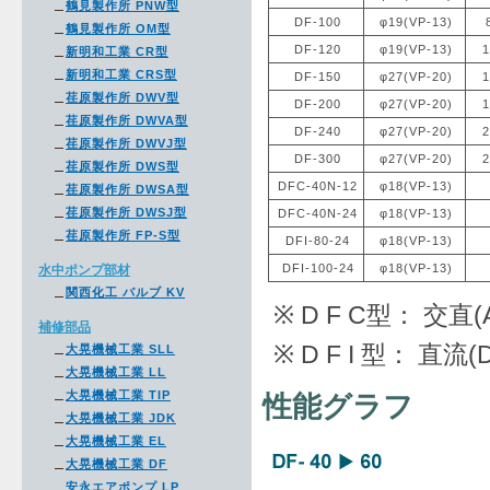
鶴見製作所 PNW型
DF-100
φ19(VP-13)
鶴見製作所 OM型
DF-120
φ19(VP-13)
1
新明和工業 CR型
新明和工業 CRS型
DF-150
φ27(VP-20)
1
荏原製作所 DWV型
DF-200
φ27(VP-20)
1
荏原製作所 DWVA型
DF-240
φ27(VP-20)
2
荏原製作所 DWVJ型
DF-300
φ27(VP-20)
2
荏原製作所 DWS型
DFC-40N-12
φ18(VP-13)
荏原製作所 DWSA型
荏原製作所 DWSJ型
DFC-40N-24
φ18(VP-13)
荏原製作所 FP-S型
DFI-80-24
φ18(VP-13)
DFI-100-24
φ18(VP-13)
水中ポンプ部材
関西化工 バルブ KV
※ D F C型： 
補修部品
※ D F I 型： 
大晃機械工業 SLL
大晃機械工業 LL
大晃機械工業 TIP
性能グラフ
大晃機械工業 JDK
大晃機械工業 EL
大晃機械工業 DF
安永エアポンプ LP