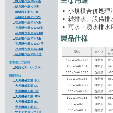
主な用途
鶴見製作所 PNW型
鶴見製作所 OM型
小規模合併処理
新明和工業 CR型
新明和工業 CRS型
雑排水、設備排
荏原製作所 DWV型
雨水・湧水排水
荏原製作所 DWVA型
荏原製作所 DWVJ型
製品仕様
荏原製作所 DWS型
荏原製作所 DWSA型
荏原製作所 DWSJ型
口
型式
タイプ
m
荏原製作所 FP-S型
40DWVA6.15SA
自動形
φ4
水中ポンプ部材
40DWVA6.15A
自動形
φ4
関西化工 バルブ KV
50DWVA6.25SB
自動形
φ5
補修部品
50DWVA6.25B
自動形
φ5
大晃機械工業 SLL
50DWVA6.4SB
自動形
φ5
大晃機械工業 LL
大晃機械工業 TIP
50DWVA6.4B
自動形
φ5
大晃機械工業 JDK
50DWVA6.75B
自動形
φ5
大晃機械工業 EL
65DWVA61.5
自動形
φ6
大晃機械工業 DF
65DWVA62.2
自動形
φ6
安永エアポンプ LP