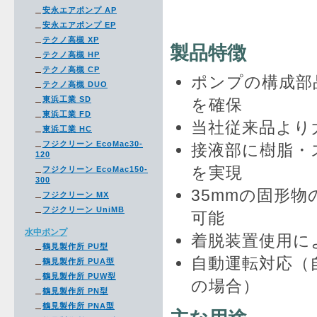
安永エアポンプ AP
安永エアポンプ EP
テクノ高槻 XP
製品特徴
テクノ高槻 HP
テクノ高槻 CP
ポンプの構成部
テクノ高槻 DUO
東浜工業 SD
を確保
東浜工業 FD
当社従来品より
東浜工業 HC
フジクリーン EcoMac30-
接液部に樹脂・
120
を実現
フジクリーン EcoMac150-
300
35mmの固形
フジクリーン MX
フジクリーン UniMB
可能
水中ポンプ
着脱装置使用に
鶴見製作所 PU型
自動運転対応（自
鶴見製作所 PUA型
鶴見製作所 PUW型
の場合）
鶴見製作所 PN型
鶴見製作所 PNA型