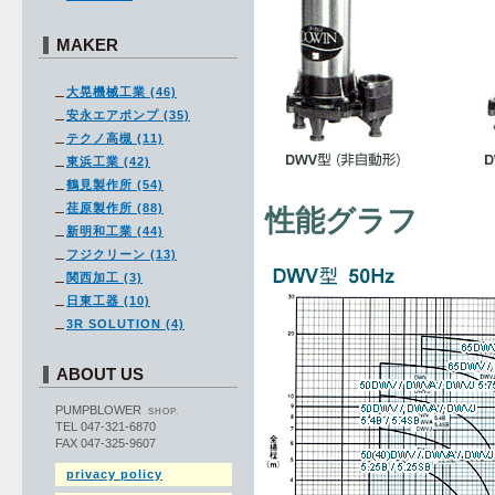
MAKER
大晃機械工業 (46)
安永エアポンプ (35)
テクノ高槻 (11)
東浜工業 (42)
鶴見製作所 (54)
荏原製作所 (88)
性能グラフ
新明和工業 (44)
フジクリーン (13)
関西加工 (3)
日東工器 (10)
3R SOLUTION (4)
ABOUT US
PUMPBLOWER
SHOP.
TEL 047-321-6870
FAX 047-325-9607
privacy policy