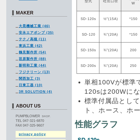
型式
吐出口径
W
MAKER
SD-120s
½”(15A)
*150
大晃機械工業 (46)
安永エアポンプ (35)
SD-120
¾”(20A)
*150
テクノ高槻 (11)
東浜工業 (42)
SD-150s
¾”(20A)
200
鶴見製作所 (54)
荏原製作所 (88)
新明和工業 (44)
SD-200s
¾”(20A)
250
フジクリーン (13)
関西加工 (3)
単相100Vが標準
日東工器 (10)
120sは200W
3R SOLUTION (4)
標準付属品とし
ABOUT US
ト、ホース、ホ
PUMPBLOWER
SHOP.
TEL 047-321-6870
性能グラフ
FAX 047-325-9607
privacy policy