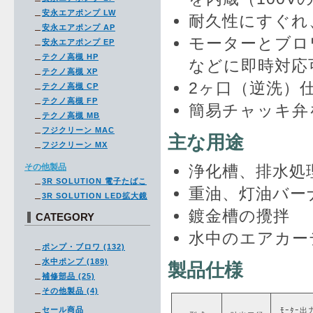
安永エアポンプ LW
耐久性にすぐれ
安永エアポンプ AP
モーターとブロ
安永エアポンプ EP
テクノ高槻 HP
などに即時対応
テクノ高槻 XP
2ヶ口（逆洗）
テクノ高槻 CP
テクノ高槻 FP
簡易チャッキ弁
テクノ高槻 MB
フジクリーン MAC
主な用途
フジクリーン MX
その他製品
浄化槽、排水処
3R SOLUTION 電子たばこ
重油、灯油バー
3R SOLUTION LED拡大鏡
鍍金槽の攪拌
CATEGORY
水中のエアカー
ポンプ・ブロワ (132)
水中ポンプ (189)
製品仕様
補修部品 (25)
その他製品 (4)
セール商品
ﾓｰﾀｰ出