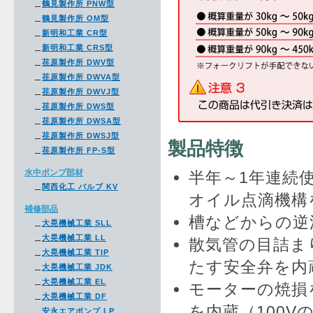
鶴見製作所 PNW型
鶴見製作所 OM型
新明和工業 CR型
新明和工業 CRS型
荏原製作所 DWV型
荏原製作所 DWVA型
荏原製作所 DWVJ型
荏原製作所 DWS型
荏原製作所 DWSA型
荏原製作所 DWSJ型
製品特徴
荏原製作所 FP-S型
水中ポンプ部材
半年～1年連続
関西化工 バルブ KV
オイル点滴機構
補修部品
槽などからの逆
大晃機械工業 SLL
大晃機械工業 LL
散気管の目詰ま
大晃機械工業 TIP
たす安全弁を内
大晃機械工業 JDK
大晃機械工業 EL
モーターの焼損
大晃機械工業 DF
を内蔵（100V
安永エアポンプ LP